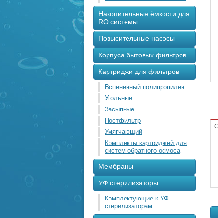
Накопительные ёмкости для
RO системы
Повысительные насосы
Корпуса бытовых фильтров
Картриджи для фильтров
Вспененный полипропилен
Угольные
Засыпные
Постфильтр
О
Умягчающий
Комплекты картриджей для
систем обратного осмоса
Мембраны
УФ стерилизаторы
Комплектующие к УФ
стерилизаторам