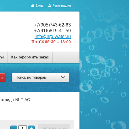
Вход
Регистрация
+7(905)743-62-63
+7(916)819-41-59
info@nrg-water.ru
09:30 – 18:00
Пн–Сб
ты
Как оформить заказ
Поиск по товарам
ти
артридж NLF-AC
-
+
Нет в наличии