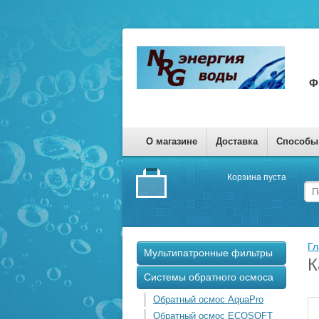
Ф
О магазине
Доставка
Способы
Корзина пуста
Гл
Мультипатронные фильтры
К
Системы обратного осмоса
Обратный осмос AquaPro
Обратный осмос ECOSOFT