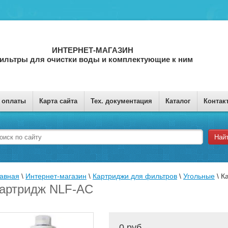
ИНТЕРНЕТ-МАГАЗИН
ильтры для очистки воды и комплектующие к ним
 оплаты
Карта сайта
Тех. документация
Каталог
Контак
Най
авная
 \ 
Интернет-магазин
 \ 
Картриджи для фильтров
 \ 
Угольные
 \ 
К
артридж NLF-AC
0 руб.