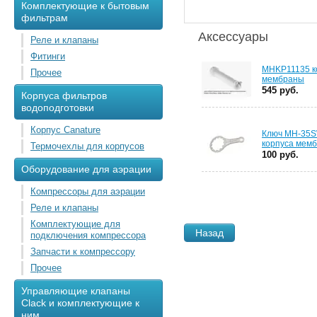
Комплектующие к бытовым
фильтрам
Аксессуары
Реле и клапаны
Фитинги
MHKP11135 к
Прочее
мембраны
545 руб.
Корпуса фильтров
водоподготовки
Корпус Canature
Ключ MH-35
корпуса мем
Термочехлы для корпусов
100 руб.
Оборудование для аэрации
Компрессоры для аэрации
Реле и клапаны
Комплектующие для
Назад
подключения компрессора
Запчасти к компрессору
Прочее
Управляющие клапаны
Clack и комплектующие к
ним