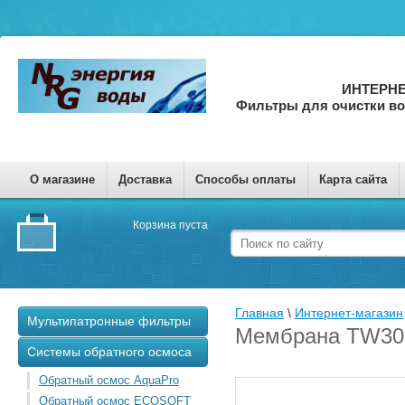
ИНТЕРНЕ
Фильтры для очистки в
О магазине
Доставка
Способы оплаты
Карта сайта
Корзина пуста
Главная
 \ 
Интернет-магазин
Мультипатронные фильтры
Мембрана TW30
Системы обратного осмоса
Обратный осмос AquaPro
Обратный осмос ECOSOFT