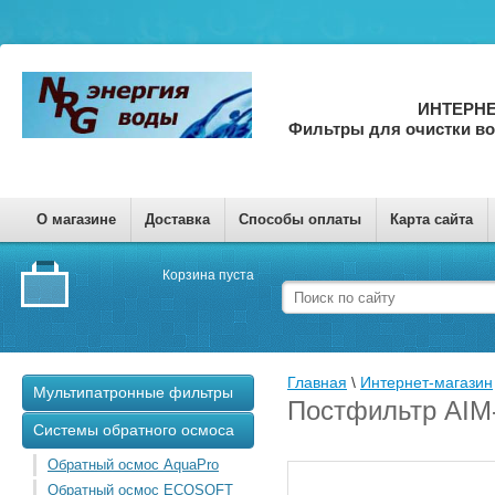
ИНТЕРНЕ
Фильтры для очистки в
О магазине
Доставка
Способы оплаты
Карта сайта
Корзина пуста
Главная
 \ 
Интернет-магазин
Мультипатронные фильтры
Постфильтр AIM
Системы обратного осмоса
Обратный осмос AquaPro
Обратный осмос ECOSOFT