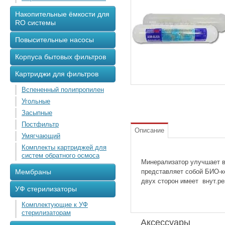
Накопительные ёмкости для
RO системы
Повысительные насосы
Корпуса бытовых фильтров
Картриджи для фильтров
Вспененный полипропилен
Угольные
Засыпные
Постфильтр
Описание
Умягчающий
Комплекты картриджей для
систем обратного осмоса
Минерализатор улучшает в
Мембраны
представляет собой БИО-к
двух сторон имеет внут.ре
УФ стерилизаторы
Комплектующие к УФ
стерилизаторам
Аксессуары