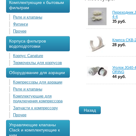
Комплектующие к бытовым
фильтрам
Переходник 
4-4
Реле и клапаны
35 руб.
Фитинги
Прочее
Клипса CKB-
Корпуса фильтров
28 руб.
водоподготовки
Корпус Canature
Термочехлы для корпусов
Уголок JG40-4
ORING
Оборудование для аэрации
44 руб.
Компрессоры для аэрации
Реле и клапаны
Комплектующие для
подключения компрессора
Запчасти к компрессору
Назад
Прочее
Управляющие клапаны
Clack и комплектующие к
ним