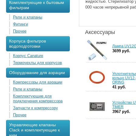
жидкостью. Стерилизатор 
Комплектующие к бытовым
000 часов непрерывной ра
фильтрам
Реле и клапаны
Фитинги
Прочее
Аксессуары
Корпуса фильтров
водоподготовки
Лампа UV12
3699 руб.
Корпус Canature
Термочехлы для корпусов
Оборудование для аэрации
Уплотнитель
кольцо UV12-
Компрессоры для аэрации
ORING
41 руб.
Реле и клапаны
Комплектующие для
подключения компрессора
Устройство U
TIMER
Запчасти к компрессору
3967 руб.
Прочее
Управляющие клапаны
Clack и комплектующие к
ним