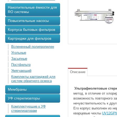
Накопительные ёмкости для
RO системы
Повысительные насосы
Корпуса бытовых фильтров
Картриджи для фильтров
Вспененный полипропилен
Угольные
Засыпные
Постфильтр
Умягчающий
Описание
Комплекты картриджей для
систем обратного осмоса
Ультрафиолетовые стер
Мембраны
метод, в отличие от хлори
УФ стерилизаторы
возможность повторного з
нечувствительность к дру
Комплектующие к УФ
Его корпус выполнен из н
стерилизаторам
кварцевые чехлы
UV12GP