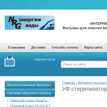
ИНТЕРНЕ
Фильтры для очистки в
О магазине
Доставка
Способы оплаты
Карта сайта
Корзина пуста
Главная
 \ 
Интернет-магазин
Мультипатронные фильтры
УФ стерилизато
Системы обратного осмоса
Обратный осмос AquaPro
Обратный осмос ECOSOFT