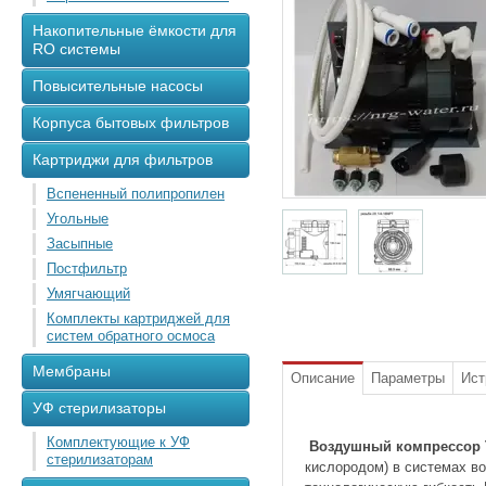
Накопительные ёмкости для
RO системы
Повысительные насосы
Корпуса бытовых фильтров
Картриджи для фильтров
Вспененный полипропилен
Угольные
Засыпные
Постфильтр
Умягчающий
Комплекты картриджей для
систем обратного осмоса
Мембраны
Описание
Параметры
Ист
УФ стерилизаторы
Комплектующие к УФ
Воздушный компрессор 
стерилизаторам
кислородом) в системах в