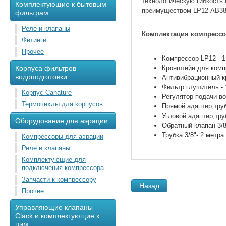
технологическую гибкость
Комплектующие к бытовым
преимуществом LP12-AB38-
фильтрам
Реле и клапаны
Комплектация компрессо
Фитинги
Прочее
Компрессор LP12 - 1
Корпуса фильтров
Кронштейн для компр
водоподготовки
Антивибрационный кр
Фильтр глушитель -
Корпус Canature
Регулятор подачи возд
Термочехлы для корпусов
Прямой адаптер,трубк
Угловой адаптер,труб
Оборудование для аэрации
Обратный клапан 3/8"
Трубка 3/8"- 2 метра
Компрессоры для аэрации
Реле и клапаны
Комплектующие для
подключения компрессора
Запчасти к компрессору
Назад
Прочее
Управляющие клапаны
Clack и комплектующие к
ним